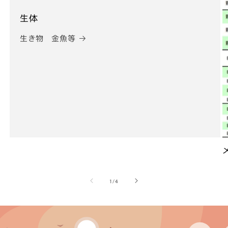
生体
生き物 金魚等
の
1
/
4