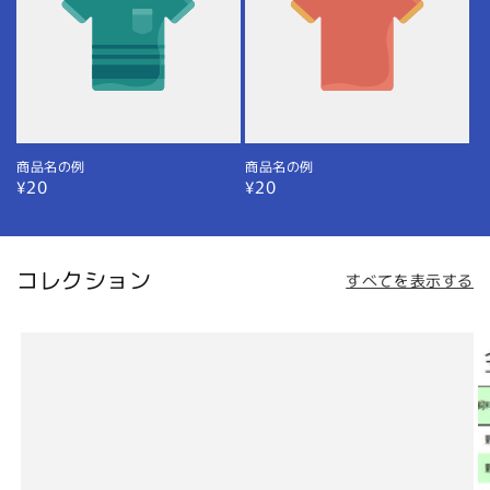
商品名の例
商品名の例
通
¥20
通
¥20
常
常
価
価
格
格
コレクション
すべてを表示する