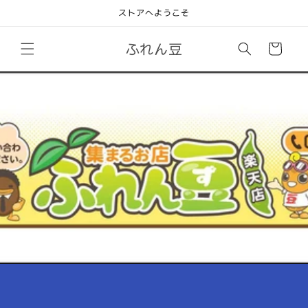
コンテ
ストアへようこそ
ンツに
進む
カ
ふれん豆
ー
ト