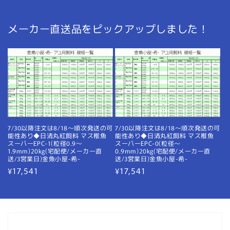
メーカー直送品をピックアップしました！
7/30以降注文は8/18～順次発送の可
7/30以降注文は8/18～順次発送の可
能性あり◆日清丸紅飼料 マス稚魚
能性あり◆日清丸紅飼料 マス稚魚
スーパーEPC-1(粒径0.9〜
スーパーEPC-0(粒径〜
1.9mm)20kg(宅配便/メーカー直
0.9mm)20kg(宅配便/メーカー直
送/3営業日)金魚小屋-希-
送/3営業日)金魚小屋-希-
通
¥17,541
通
¥17,541
常
常
価
価
格
格